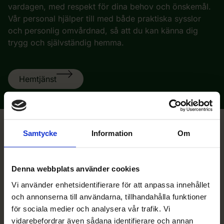
vardagen, med respekt för dina behov och önskemål.
Vår personal hjälper till med både praktiska sysslor
och personlig omvårdnad, så att du kan känna dig
trygg och självständig hemma.
Hemtjänst
Samtycke
Information
Om
Om oss på Bäckbacka
Med omtanke sedan
Denna webbplats använder cookies
Vi använder enhetsidentifierare för att anpassa innehållet
1994
och annonserna till användarna, tillhandahålla funktioner
för sociala medier och analysera vår trafik. Vi
Sedan 1994 erbjuder Bäckbacka seniorboende, särskilt
vidarebefordrar även sådana identifierare och annan