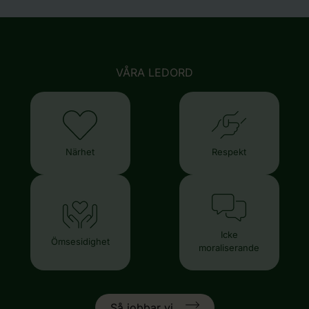
VÅRA LEDORD
Närhet
Respekt
Icke
Ömsesidighet
moraliserande
Så jobbar vi