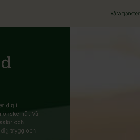
Våra tjänster
ed
r dig i
h önskemål. Vår
ysslor och
 dig trygg och